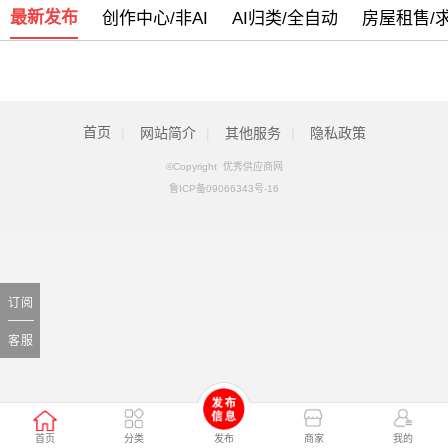
最新发布
创作中心/非AI
AI归类/全自动
房屋租售/
我司部分服务号码停止使用通知
[05月13日]
警惕新型电信网络诈骗团伙盯上乡村政府
[09月07日]
全新改版侧重手机端使用欢迎体验
[09月05日]
首页
|
网站简介
|
其他服务
|
隐私政策
©Copyright 优秀供应商网
鲁ICP备09066343号-16
订阅
客服
首页
分类
发布
商家
我的