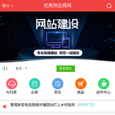
优秀供应商网
银川
发布 :
0
签到有礼
AI归类
企商
资讯
商品
创作中心
我司部分服务号码停止使用通知
[05月13日]
警惕新型电信网络诈骗团伙盯上乡村政府
[09月07日]
全新改版侧重手机端使用欢迎体验
[09月05日]