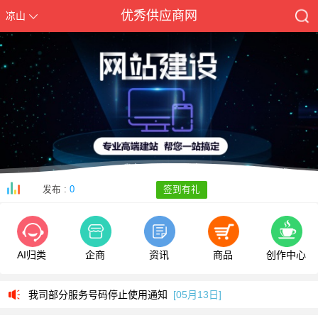
优秀供应商网
凉山
发布 :
0
签到有礼
我司部分服务号码停止使用通知
[05月13日]
警惕新型电信网络诈骗团伙盯上乡村政府
[09月07日]
AI归类
企商
资讯
商品
创作中心
全新改版侧重手机端使用欢迎体验
[09月05日]
我司部分服务号码停止使用通知
[05月13日]