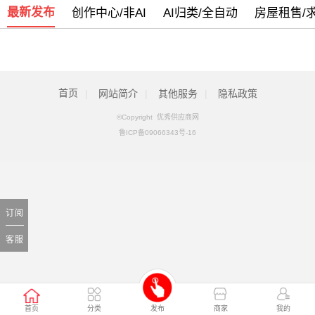
警惕新型电信网络诈骗团伙盯上乡村政府
[09月07日]
最新发布
创作中心/非AI
AI归类/全自动
房屋租售/
全新改版侧重手机端使用欢迎体验
[09月05日]
首页
|
网站简介
|
其他服务
|
隐私政策
©Copyright 优秀供应商网
鲁ICP备09066343号-16
订阅
客服
首页
分类
发布
商家
我的