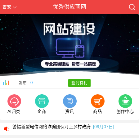
优秀供应商网
吉安
发布 :
0
签到有礼
AI归类
企商
资讯
商品
创作中心
我司部分服务号码停止使用通知
[05月13日]
警惕新型电信网络诈骗团伙盯上乡村政府
[09月07日]
全新改版侧重手机端使用欢迎体验
[09月05日]