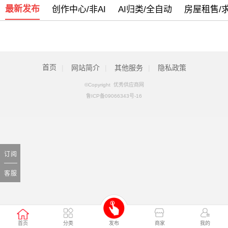
最新发布
创作中心/非AI
AI归类/全自动
房屋租售/
我司部分服务号码停止使用通知
[05月13日]
警惕新型电信网络诈骗团伙盯上乡村政府
[09月07日]
全新改版侧重手机端使用欢迎体验
[09月05日]
首页
|
网站简介
|
其他服务
|
隐私政策
©Copyright 优秀供应商网
鲁ICP备09066343号-16
订阅
客服
首页
分类
发布
商家
我的