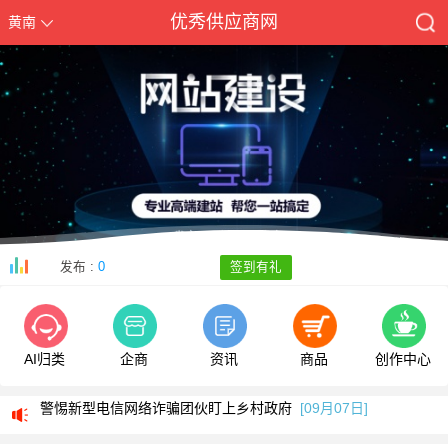
优秀供应商网
黄南
发布 :
0
签到有礼
AI归类
企商
资讯
商品
创作中心
我司部分服务号码停止使用通知
[05月13日]
警惕新型电信网络诈骗团伙盯上乡村政府
[09月07日]
全新改版侧重手机端使用欢迎体验
[09月05日]