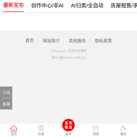
最新发布
创作中心/非AI
AI归类/全自动
房屋租售/
我司部分服务号码停止使用通知
[05月13日]
警惕新型电信网络诈骗团伙盯上乡村政府
[09月07日]
全新改版侧重手机端使用欢迎体验
[09月05日]
首页
|
网站简介
|
其他服务
|
隐私政策
©Copyright 优秀供应商网
鲁ICP备09066343号-16
订阅
客服
首页
分类
发布
商家
我的