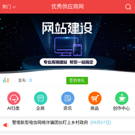
优秀供应商网
荆门
发布 :
0
签到有礼
AI归类
企商
资讯
商品
创作中心
我司部分服务号码停止使用通知
[05月13日]
警惕新型电信网络诈骗团伙盯上乡村政府
[09月07日]
全新改版侧重手机端使用欢迎体验
[09月05日]