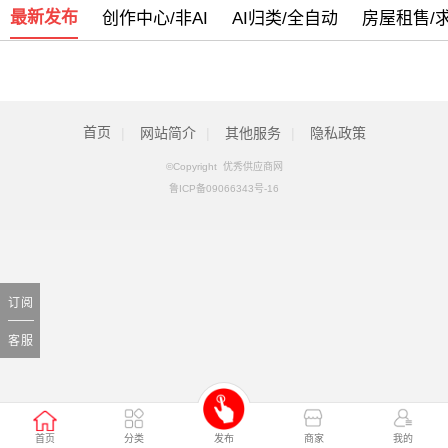
最新发布
创作中心/非AI
AI归类/全自动
房屋租售/
我司部分服务号码停止使用通知
[05月13日]
警惕新型电信网络诈骗团伙盯上乡村政府
[09月07日]
全新改版侧重手机端使用欢迎体验
[09月05日]
首页
|
网站简介
|
其他服务
|
隐私政策
©Copyright 优秀供应商网
鲁ICP备09066343号-16
订阅
客服
首页
分类
发布
商家
我的