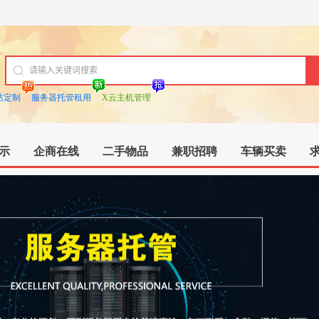
站定制
服务器托管租用
X云主机管理
示
企商在线
二手物品
兼职招聘
车辆买卖
猫狗宠物
教育家教/培训
商务支撑/服务