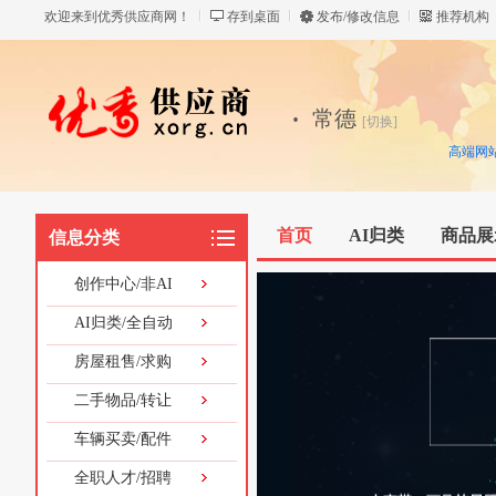
欢迎来到优秀供应商网！
存到桌面
发布/修改信息
推荐机构
·
常德
[切换]
高端网
首页
AI归类
商品展
信息分类
家政服务
房屋租售
创作中心/非AI
AI归类/全自动
房屋租售/求购
二手物品/转让
车辆买卖/配件
全职人才/招聘