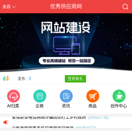
优秀供应商网
金昌
发布 :
0
签到有礼
我司部分服务号码停止使用通知
[05月13日]
AI归类
企商
资讯
商品
创作中心
警惕新型电信网络诈骗团伙盯上乡村政府
[09月07日]
全新改版侧重手机端使用欢迎体验
[09月05日]