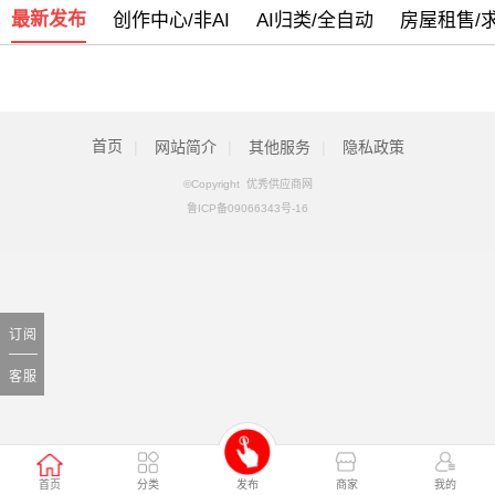
最新发布
创作中心/非AI
AI归类/全自动
房屋租售/
我司部分服务号码停止使用通知
[05月13日]
警惕新型电信网络诈骗团伙盯上乡村政府
[09月07日]
全新改版侧重手机端使用欢迎体验
[09月05日]
首页
|
网站简介
|
其他服务
|
隐私政策
©Copyright 优秀供应商网
鲁ICP备09066343号-16
订阅
客服
首页
分类
发布
商家
我的